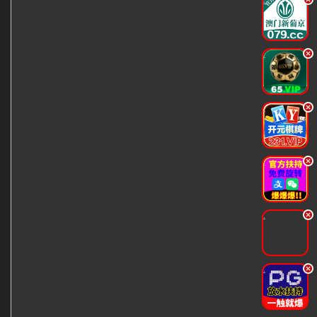
.
.
.
.
.
.